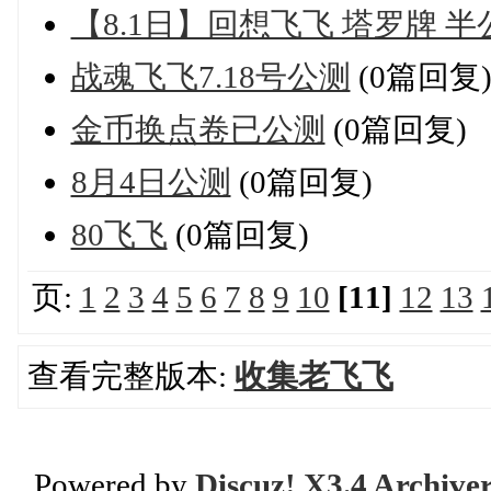
【8.1日】回想飞飞 塔罗牌 半
战魂飞飞7.18号公测
(0篇回复
金币换点卷已公测
(0篇回复)
8月4日公测
(0篇回复)
80飞飞
(0篇回复)
页:
1
2
3
4
5
6
7
8
9
10
[11]
12
13
查看完整版本:
收集老飞飞
Powered by
Discuz! X3.4 Archive