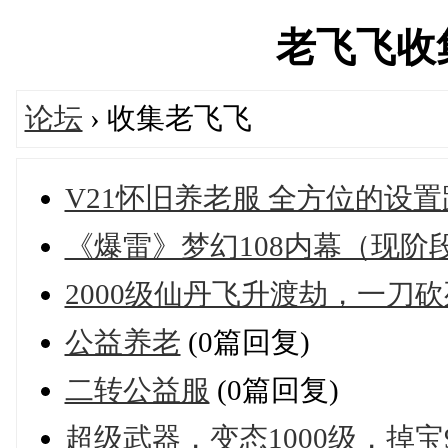
老飞飞收集站
论坛
› 收集老飞飞
V21怀旧养老服 全方位的设
《爆雷》梦幻108内幕（现阶
2000级仙丹飞升渡劫，一刀
公益养老
(0篇回复)
二转公益服
(0篇回复)
超级武器，变态1000级，掉宝9