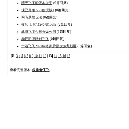
晴天飞飞80版本微变
(0篇回复)
现已开服 V21耐玩版1
(0篇回复)
网飞属性玩法
(0篇回复)
牧歌飞飞7.12公测108版
(2篇回复)
战魂飞飞今日火爆公测
(1篇回复)
80怀旧版暗影飞飞
(0篇回复)
幸运飞飞2025年塔罗牌卧虎藏龙新区
(0篇回复)
页:
3
4
5
6
7
8
9
10
11
12
[13]
14
15
16
17
查看完整版本:
收集老飞飞