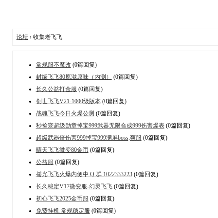
论坛
› 收集老飞飞
常规服不魔改
(0篇回复)
封缘飞飞80原滋原味（内测）
(0篇回复)
长久公益打金服
(0篇回复)
创世飞飞V21-1000级版本
(0篇回复)
战魂飞飞今日火爆公测
(0篇回复)
秒捡宠超级勋章掉宝999武器无限合成999伤害爆表
(0篇回复)
超级武器倍伤害999掉宝999满屏boss,爽服
(0篇回复)
晴天飞飞微变80金币
(0篇回复)
公益服
(0篇回复)
摇光飞飞火爆内侧中 Q 群 1022333223
(0篇回复)
长久稳定V17微变服-幻灵飞飞
(0篇回复)
初心飞飞2025金币服
(0篇回复)
免费挂机 常规稳定服
(0篇回复)