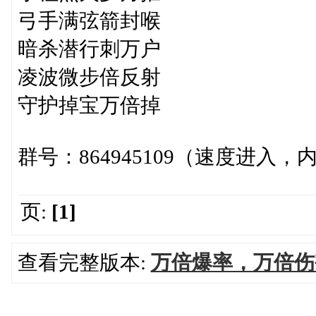
弓手满弦箭封喉
暗杀潜行刺万户
凌波微步倍反射
守护掉宝万倍掉
群号：864945109（速度进入
页:
[1]
查看完整版本:
万倍爆率，万倍伤害