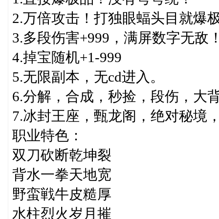
2.万倍攻击！打独眼蝠头目就爆
3.多段伤害+999，满屏数字无敌
4.掉宝随机+1-999
5.无限副本，无cd进入。
6.分解，合成，秒捡，段伤，大
7.冰封王座，甄龙阁，绝对秘境
职业特色：
双刀砍断乾坤裂
背水一拳天地宽
野蛮戦牛皮糙厚
水柱烈火岁月摧