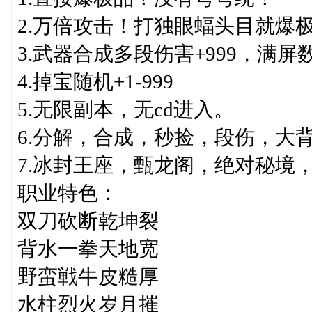
2.万倍攻击！打独眼蝠头目就爆
3.武器合成多段伤害+999，满屏
4.掉宝随机+1-999
5.无限副本，无cd进入。
6.分解，合成，秒捡，段伤，大
7.冰封王座，甄龙阁，绝对秘境
职业特色：
双刀砍断乾坤裂
背水一拳天地宽
野蛮戦牛皮糙厚
水柱烈火岁月摧