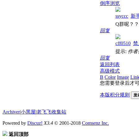
倒序浏览
ssyccc
新
Q群呢？
回复
cff0510
禁
提示:
作者
回复
返回列表
高级模式
B
Color
Image
Lin
您需要登录后才
本版积分规则
发
Archiver
|
小黑屋
|
老飞飞收集站
Powered by
Discuz!
X3.4
© 2001-2018
Comsenz Inc.
返回顶部