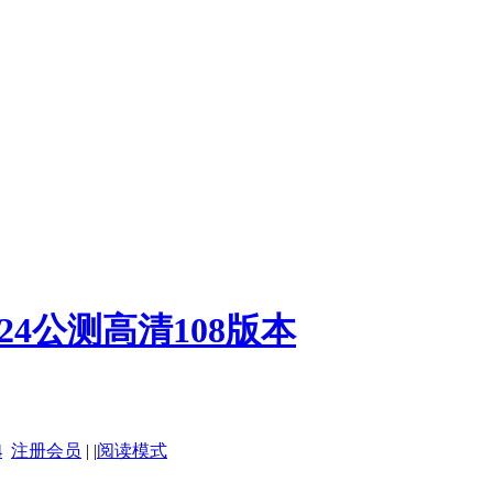
.24公测高清108版本
4
注册会员
|
|
阅读模式