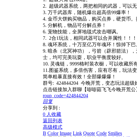
2. 超级武器系统，两把相同的武器，可以
3. 万千武器库，随机爆出超高倍99爆率！
4. 金币大饼购买物品，购买点券，硬货币
5. 分解机，物品可分解点券！
6. 宠物技能，全屏地毯式攻击嘲讽。
7. 2合1玩法，相同武器可以合并属性！
8. 魂环系统，十万至亿万年魂环！惊掉下巴
9. 暗杀（北冥神功），弓箭（辟邪箭法），
士，均可完美玩耍，职业平衡度较好。
10. 灵魂链，9999格时装衣橱，可以收藏所
11.图鉴系统，多倍伤害，应有尽有，玩法
简单粗暴直接有效！全部爆爆爆！
群号: 424844204 今晚开荒，变态玩法超
点击链接加入群聊【嘭嘭菇飞飞今晚开荒公
roup_code=424844204
回复
分享到 :
0 人收藏
返回列表
高级模式
B
Color
Image
Link
Quote
Code
Smilies