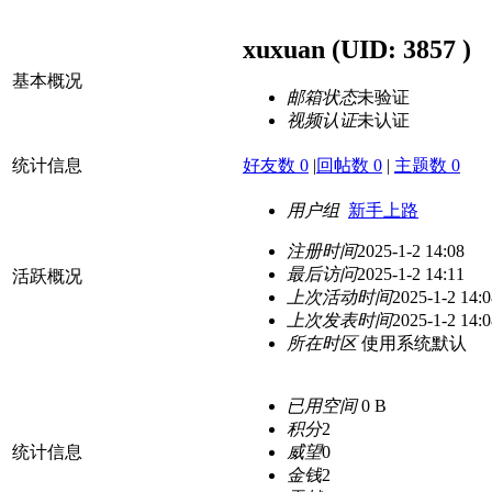
xuxuan
(UID: 3857 )
基本概况
邮箱状态
未验证
视频认证
未认证
统计信息
好友数 0
|
回帖数 0
|
主题数 0
用户组
新手上路
注册时间
2025-1-2 14:08
最后访问
2025-1-2 14:11
活跃概况
上次活动时间
2025-1-2 14:0
上次发表时间
2025-1-2 14:0
所在时区
使用系统默认
已用空间
0 B
积分
2
统计信息
威望
0
金钱
2