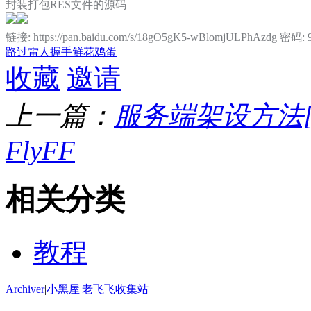
封装打包RES文件的源码
链接: https://pan.baidu.com/s/18gO5gK5-wBlomjULPhAzdg 密码: 
路过
雷人
握手
鲜花
鸡蛋
收藏
邀请
上一篇：
服务端架设方法[
FlyFF
相关分类
教程
Archiver
|
小黑屋
|
老飞飞收集站